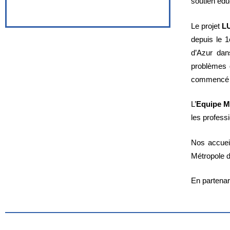
soutien édu
Le projet
L
depuis le 
d’Azur dans
problèmes 
commencé à
L’
Equipe Mo
les profess
Nos accuei
Métropole d
En partenar