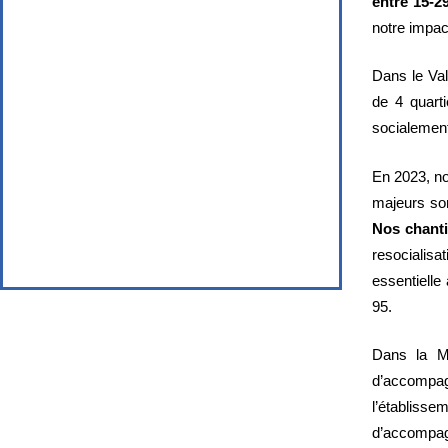
entre 15-2
notre impact
Dans le Val
de 4 quarti
socialement
En 2023, n
majeurs so
Nos
chanti
resocialis
essentielle
95.
Dans la M
d’accompag
l’établiss
d’accompag