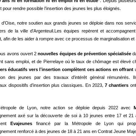
9 ans ni en formation ni en emploi ni en étude
*. Depuis plusieur
 pour rendre possible l’insertion des jeunes les plus éloignés.
 d’Oise, notre soutien aux grands jeunes se déploie dans nos servi
ers de la ville d’Argenteuil.
Les équipes repèrent et accompagnent 
, afin de les aider à rompre avec ce processus de marginalisation et à 
ous avons ouvert
2
nouvelles équipes de prévention spécialisée
da
nt sans emploi, et de Pierrelaye où le taux de chômage est élevé 
ers éducatifs vers l’insertion complètent ces actions en offrant
ation des jeunes par des travaux d’intérêt général rémunérés. I
 aux dispositifs d’insertion plus classiques. En 2023,
7 chantiers
on
étropole de Lyon, notre action se déploie depuis 2022 avec
M
nement axé sur la découverte de soi à 10 jeunes entre 17 et 21 
ement
Evajeunes
financé par la Métropole de Lyon qui pro
nement renforcé à des jeunes de 18 à 21 ans en Contrat Jeune Maje