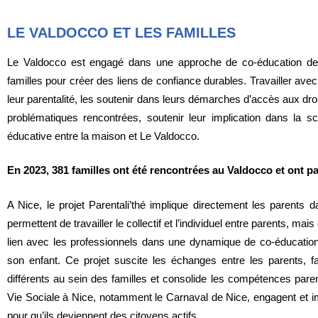
LE VALDOCCO ET LES FAMILLES
Le Valdocco est engagé dans une approche de co-éducation des 
familles pour créer des liens de confiance durables. Travailler ave
leur parentalité, les soutenir dans leurs démarches d’accès aux dr
problématiques rencontrées, soutenir leur implication dans la sco
éducative entre la maison et Le Valdocco.
En 2023, 381 familles ont été rencontrées au Valdocco et ont par
A Nice, le projet Parentali’thé implique directement les parents
permettent de travailler le collectif et l’individuel entre parents, m
lien avec les professionnels dans une dynamique de co-éducatio
son enfant. Ce projet suscite les échanges entre les parents,
différents au sein des familles et consolide les compétences pare
Vie Sociale à Nice, notamment le Carnaval de Nice, engagent et imp
pour qu’ils deviennent des citoyens actifs.