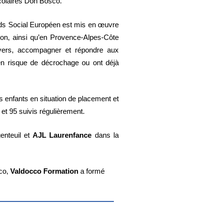
colaires Don Bosco.
nds Social Européen est mis en œuvre
on, ainsi qu’en Provence-Alpes-Côte
er vers, accompagner et répondre aux
en risque de décrochage ou ont déjà
es enfants en situation de placement et
 et 95 suivis régulièrement.
enteuil et
AJL Laurenfance
dans la
sco,
Valdocco Formation
a formé