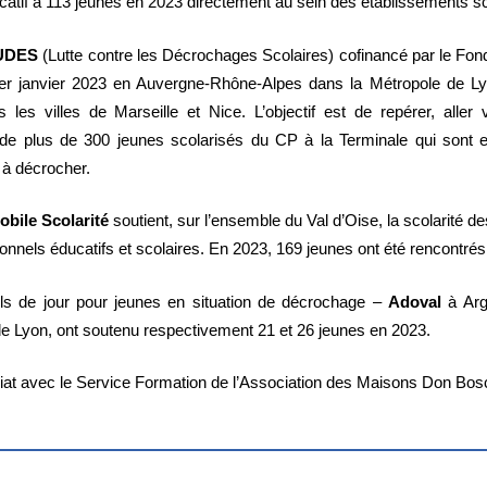
catif à 113 jeunes en 2023 directement au sein des établissements s
UDES
(Lutte contre les Décrochages Scolaires) cofinancé par le Fo
1er janvier 2023 en Auvergne-Rhône-Alpes dans la Métropole de Ly
 les villes de Marseille et Nice. L’objectif est de repérer, all
de plus de 300 jeunes scolarisés du CP à la Terminale qui sont 
 décrocher.
bile Scolarité
soutient, sur l’ensemble du Val d’Oise, la scolarité d
ionnels éducatifs et scolaires. En 2023, 169 jeunes ont été rencontrés
ls de jour pour jeunes en situation de décrochage –
Adoval
à Arg
e Lyon, ont soutenu respectivement 21 et 26 jeunes en 2023.
iat avec le Service Formation de l’Association des Maisons Don Bo