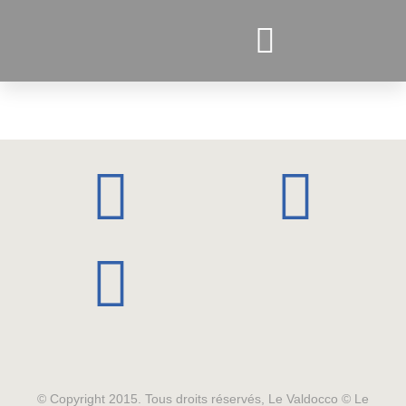
PROJETS ACTUELS
© Copyright 2015. Tous droits réservés, Le Valdocco © Le