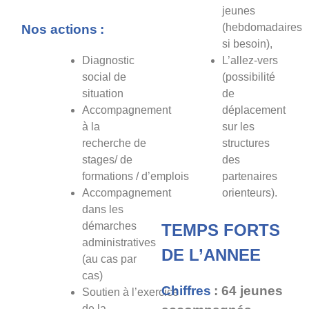
jeunes
(hebdomadaires
Nos actions :
si besoin),
Diagnostic
L’allez-vers
social de
(possibilité
situation
de
Accompagnement
déplacement
à la
sur les
recherche de
structures
stages/ de
des
formations / d’emplois
partenaires
Accompagnement
orienteurs).
dans les
démarches
TEMPS FORTS
administratives
DE L’ANNEE
(au cas par
cas)
Chiffres
: 64 jeunes
Soutien à l’exercice
de la