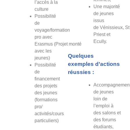
l’accès à la
Une majorité
culture
de jeunes
Possibilité
issus
de
de Vénissieux, St
voyage/formation
Priest et
pro avec
Ecully.
Erasmus (Projet monté
avec les
Quelques
jeunes)
exemples d’actions
Possibilité
réussies :
de
financement
Accompagnemen
des projets
de jeunes
des jeunes
loin de
(formations
l’emploi à
pro/
des salons et
activités/cours
des forums
particuliers)
étudiants,