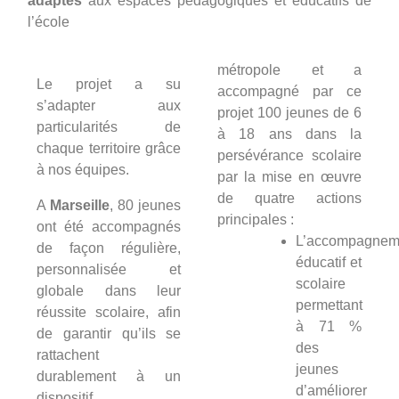
adaptés
aux espaces pédagogiques et éducatifs de
l’école
métropole et a
Le projet a su
accompagné par ce
s’adapter aux
projet 100 jeunes de 6
particularités de
à 18 ans dans la
chaque territoire grâce
persévérance scolaire
à nos équipes.
par la mise en œuvre
de quatre actions
A
Marseille
, 80 jeunes
principales :
ont été accompagnés
L’accompagnem
de façon régulière,
éducatif et
personnalisée et
scolaire
globale dans leur
permettant
réussite scolaire, afin
à 71 %
de garantir qu’ils se
des
rattachent
jeunes
durablement à un
d’améliorer
dispositif