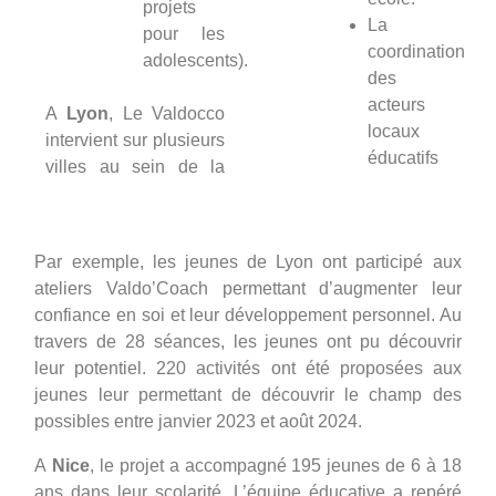
projets
La
pour les
coordination
adolescents).
des
acteurs
A
Lyon
, Le Valdocco
locaux
intervient sur plusieurs
éducatifs
villes au sein de la
Par exemple, les jeunes de Lyon ont participé aux
ateliers Valdo’Coach permettant d’augmenter leur
confiance en soi et leur développement personnel. Au
travers de 28 séances, les jeunes ont pu découvrir
leur potentiel. 220 activités ont été proposées aux
jeunes leur permettant de découvrir le champ des
possibles entre janvier 2023 et août 2024.
A
Nice
, le projet a accompagné 195 jeunes de 6 à 18
ans dans leur scolarité. L’équipe éducative a repéré