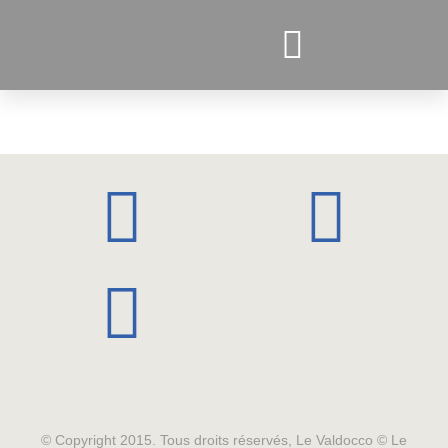
PROJETS ACTUELS
© Copyright 2015. Tous droits réservés, Le Valdocco © Le