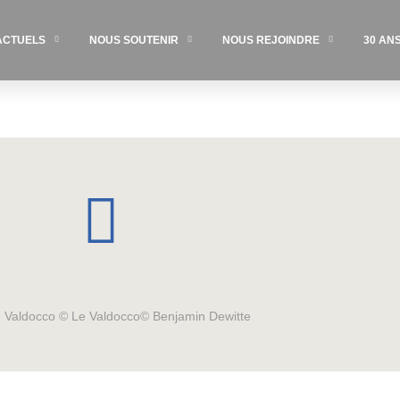
ACTUELS
NOUS SOUTENIR
NOUS REJOINDRE
30 AN
Le Valdocco © Le Valdocco© Benjamin Dewitte