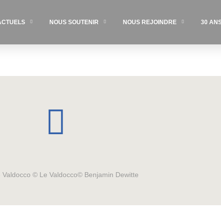
ACTUELS
NOUS SOUTENIR
NOUS REJOINDRE
30 AN
Le Valdocco © Le Valdocco© Benjamin Dewitte