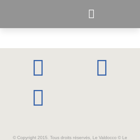
PROJETS ACTUELS
© Copyright 2015. Tous droits réservés, Le Valdocco © Le