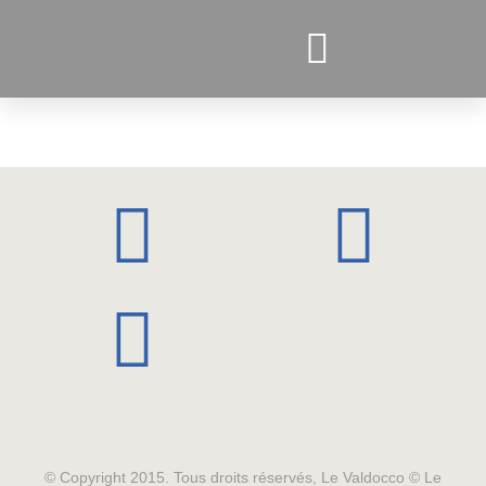
PROJETS ACTUELS
© Copyright 2015. Tous droits réservés, Le Valdocco © Le