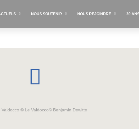
ACTUELS
NOUS SOUTENIR
NOUS REJOINDRE
30 AN
Le Valdocco © Le Valdocco© Benjamin Dewitte