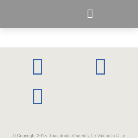
PROJETS ACTUELS
© Copyright 2015. Tous droits réservés, Le Valdocco © Le