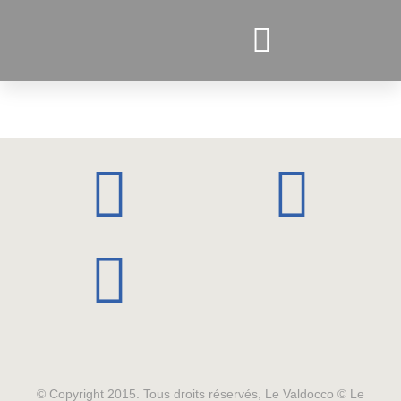
PROJETS ACTUELS
© Copyright 2015. Tous droits réservés, Le Valdocco © Le