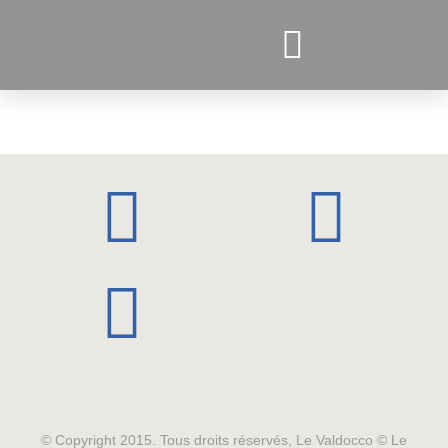
PROJETS ACTUELS
© Copyright 2015. Tous droits réservés, Le Valdocco © Le