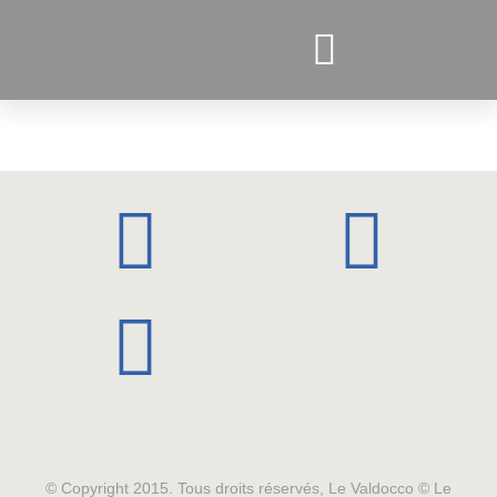
PROJETS ACTUELS
© Copyright 2015. Tous droits réservés, Le Valdocco © Le