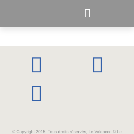
PROJETS ACTUELS
© Copyright 2015. Tous droits réservés, Le Valdocco © Le