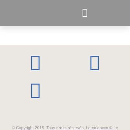
PROJETS ACTUELS
© Copyright 2015. Tous droits réservés, Le Valdocco © Le