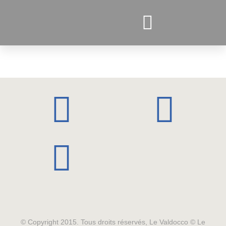
PROJETS ACTUELS
© Copyright 2015. Tous droits réservés, Le Valdocco © Le