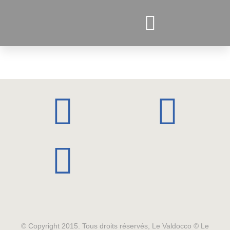
PROJETS ACTUELS
© Copyright 2015. Tous droits réservés, Le Valdocco © Le