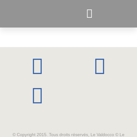
PROJETS ACTUELS
© Copyright 2015. Tous droits réservés, Le Valdocco © Le