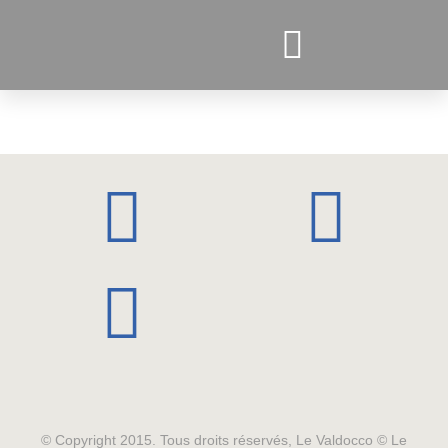
PROJETS ACTUELS
© Copyright 2015. Tous droits réservés, Le Valdocco © Le