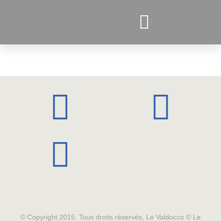
PROJETS ACTUELS
© Copyright 2015. Tous droits réservés, Le Valdocco © Le