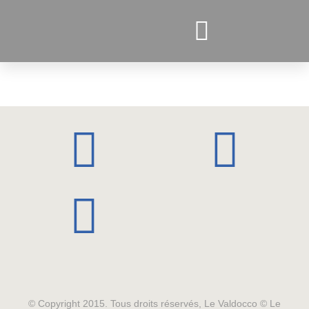
PROJETS ACTUELS
© Copyright 2015. Tous droits réservés, Le Valdocco © Le