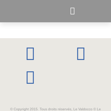
PROJETS ACTUELS
© Copyright 2015. Tous droits réservés, Le Valdocco © Le