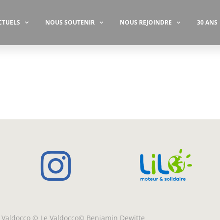
CTUELS
NOUS SOUTENIR
NOUS REJOINDRE
30 ANS
Le Valdocco © Le Valdocco© Benjamin Dewitte