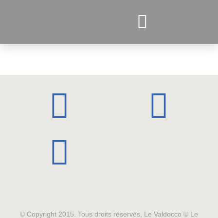
PROJETS ACTUELS
© Copyright 2015. Tous droits réservés, Le Valdocco © Le