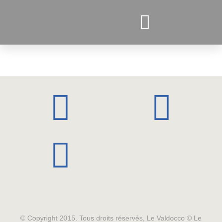
PROJETS ACTUELS
© Copyright 2015. Tous droits réservés, Le Valdocco © Le