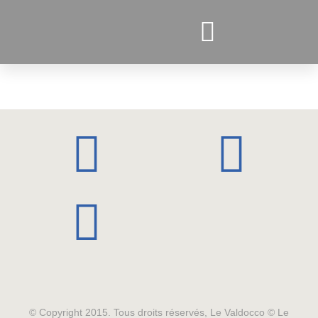
PROJETS ACTUELS
© Copyright 2015. Tous droits réservés, Le Valdocco © Le