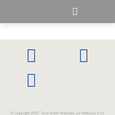
PROJETS ACTUELS
© Copyright 2015. Tous droits réservés, Le Valdocco © Le