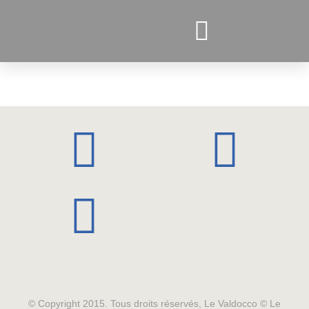
PROJETS ACTUELS
© Copyright 2015. Tous droits réservés, Le Valdocco © Le