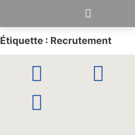
PROJETS ACTUELS
Étiquette :
Recrutement