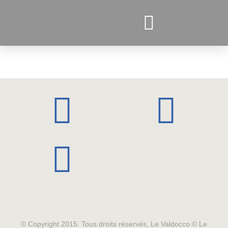
PROJETS ACTUELS
© Copyright 2015. Tous droits réservés, Le Valdocco © Le