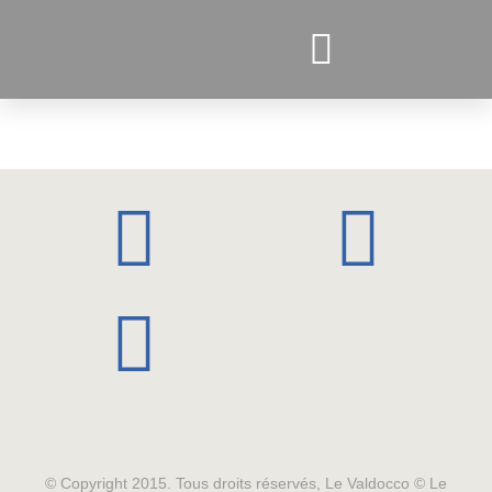
PROJETS ACTUELS
© Copyright 2015. Tous droits réservés, Le Valdocco © Le