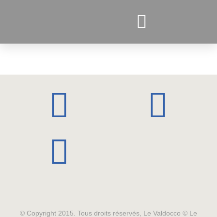
PROJETS ACTUELS
© Copyright 2015. Tous droits réservés, Le Valdocco © Le