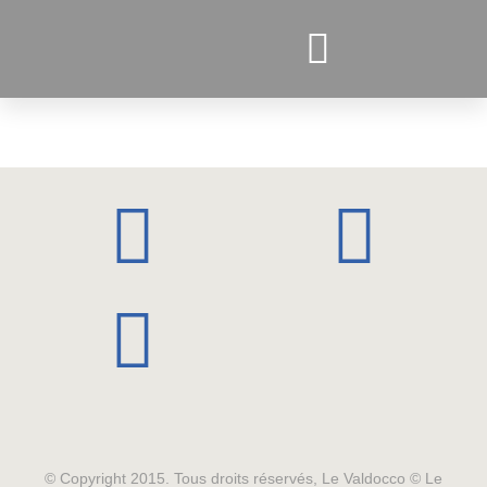
PROJETS ACTUELS
© Copyright 2015. Tous droits réservés, Le Valdocco © Le