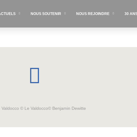
ACTUELS
NOUS SOUTENIR
NOUS REJOINDRE
30 AN
Le Valdocco © Le Valdocco© Benjamin Dewitte