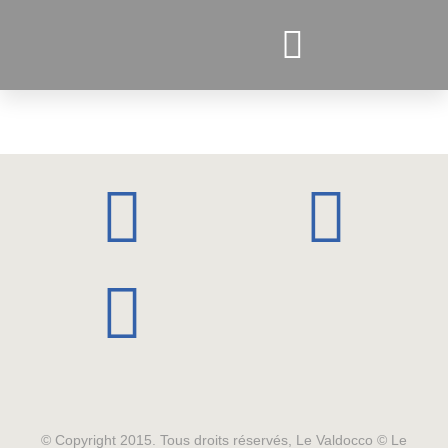
PROJETS ACTUELS
© Copyright 2015. Tous droits réservés, Le Valdocco © Le