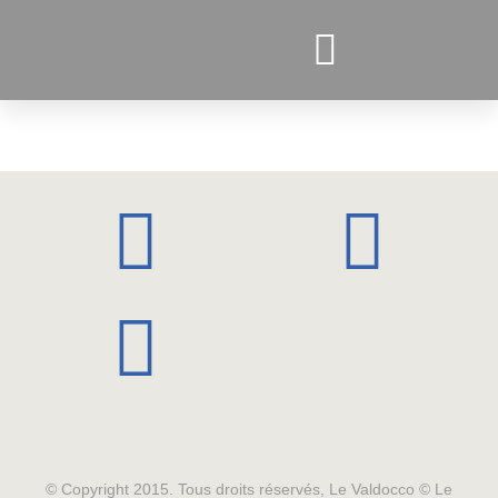
PROJETS ACTUELS
© Copyright 2015. Tous droits réservés, Le Valdocco © Le