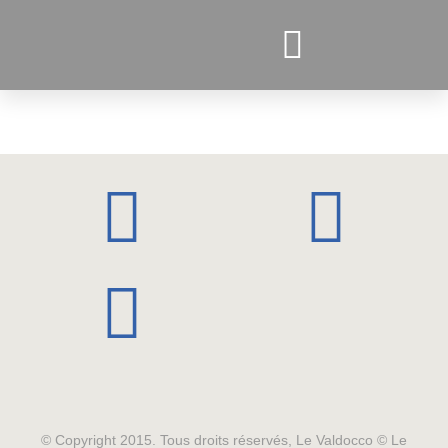
PROJETS ACTUELS
© Copyright 2015. Tous droits réservés, Le Valdocco © Le