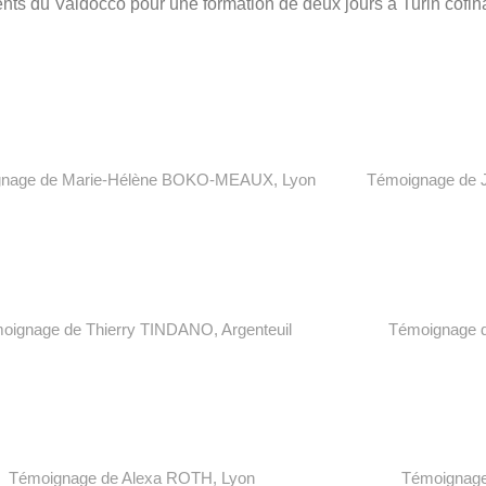
nts du Valdocco pour une formation de deux jours à Turin cof
nage de Marie-Hélène
BOKO-MEAUX
, L
yon
T
émoignage de
oignage de
Thierry
TINDANO, A
rgenteuil
T
émoignage 
T
émoignage de Alexa ROTH, L
yon
T
émoignage