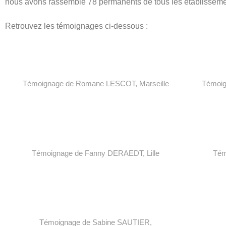
nous avons rassemblé 78 permanents de tous les établisseme
Retrouvez les témoignages ci-dessous :
T
émoignage de Romane
LESCOT
, Marseille
T
émoig
T
émoignage de Fanny DERAEDT,
Lille
T
ém
T
émoignage de Sabine SAUTIER,