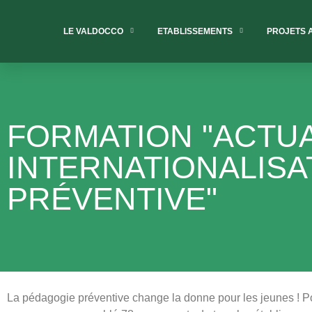
LE VALDOCCO
ETABLISSEMENTS
PROJETS 
FORMATION "ACTUA
INTERNATIONALISA
PRÉVENTIVE"
La pédagogie préventive change la donne pour les jeunes ! P