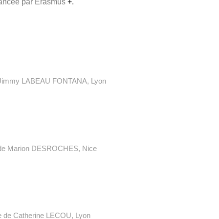
inancée par Erasmus
+.
Jimmy
LABEAU FONTANA, L
yon
de
Marion
DESROCHES, N
ice
 de Catherine LECOU, L
yon