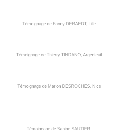
T
émoignage de Fanny DERAEDT,
Lille
T
émoignage de
Thierry
TINDANO, A
rgenteuil
T
émoignage de
Marion
DESROCHES, N
ice
T
émoignage de Sabine SAUTIER,