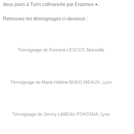
deux jours à Turin cofinancée par Erasmus
+.
Retrouvez les témoignages ci-dessous :
T
émoignage de Romane
LESCOT
, Marseille
T
émoignage de Marie-Hélène
BOKO-MEAUX
, L
yon
T
émoignage de
Jimmy
LABEAU FONTANA, L
yon