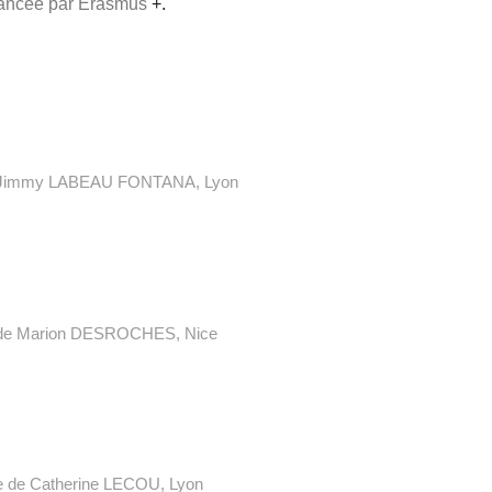
inancée par Erasmus
+.
Jimmy
LABEAU FONTANA, L
yon
de
Marion
DESROCHES, N
ice
 de Catherine LECOU, L
yon