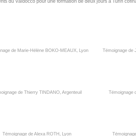
nts du Valdocco pour une formation de deux jours à Turin cof
nage de Marie-Hélène
BOKO-MEAUX
, L
yon
T
émoignage de
oignage de
Thierry
TINDANO, A
rgenteuil
T
émoignage 
T
émoignage de Alexa ROTH, L
yon
T
émoignage