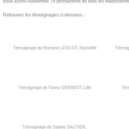
nous avons rassemblé 78 permanents de tous les établisseme
Retrouvez les témoignages ci-dessous :
T
émoignage de Romane
LESCOT
, Marseille
T
émoig
T
émoignage de Fanny DERAEDT,
Lille
T
ém
T
émoignage de Sabine SAUTIER,