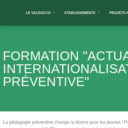
LE VALDOCCO
ETABLISSEMENTS
PROJETS 
FORMATION "ACTUA
INTERNATIONALISA
PRÉVENTIVE"
La pédagogie préventive change la donne pour les jeunes ! P