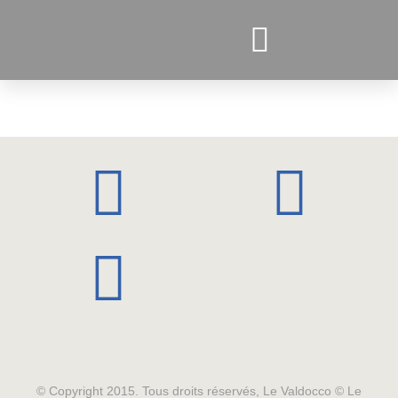
PROJETS ACTUELS
© Copyright 2015. Tous droits réservés, Le Valdocco © Le