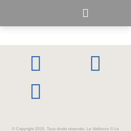
PROJETS ACTUELS
© Copyright 2015. Tous droits réservés, Le Valdocco © Le